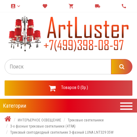
account_box
keyboard_arrow_down
favorite
shopping_cart
local_shipping
call
Товаров 0 (0р.)
Категории
ИНТЕРЬЕРНОЕ ОСВЕЩЕНИЕ
Трековые светильники
З-х фазные трековые светильники (4TRA)
Трековый светодиодный светильник 3-фазный LUNA LNT329 35W