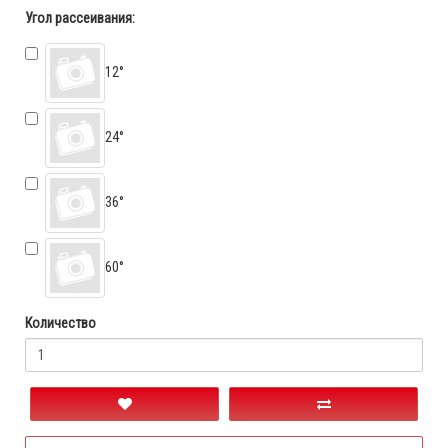
Угол рассеивания:
12°
24°
36°
60°
Количество