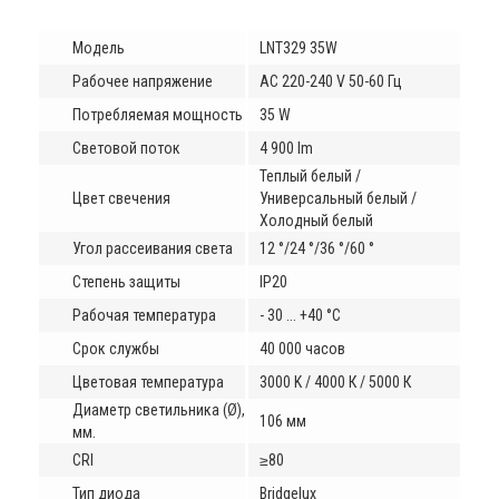
Модель
LNT329 35W
Рабочее напряжение
AC 220-240 V 50-60 Гц
Потребляемая мощность
35 W
Световой поток
4 900 lm
Теплый белый /
Цвет свечения
Универсальный белый /
Холодный белый
Угол рассеивания света
12 °/24 °/36 °/
60 °
Степень защиты
IP20
Рабочая температура
- 30 ... +40 °C
Срок службы
40 000 часов
Цветовая температура
3000 K / 4000 К / 5000 К
Диаметр светильника (Ø),
106 мм
мм.
CRI
≥80
Тип диода
Bridgelux