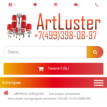
account_box
keyboard_arrow_down
favorite
shopping_cart
local_shipping
call
Товаров 0 (0р.)
Категории
НАРУЖНОЕ ОСВЕЩЕНИЕ
Консольные светильники
Консольный светодиодный светильник LEDcraft LC-3-30-COBRA 90W