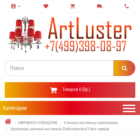
account_box
keyboard_arrow_down
favorite
shopping_cart
local_shipping
call
Товаров 0 (0р.)
Категории
НАРУЖНОЕ ОСВЕЩЕНИЕ
Уличные настенные светильники
Светильник уличный настенный Elektrostandard Fenix черный