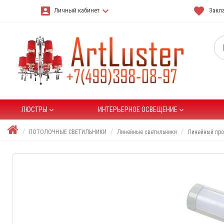
account_box
keyboard_arrow_down
favorite
Личный кабинет
Закла
ЛЮСТРЫ
ИНТЕРЬЕРНОЕ ОСВЕЩЕНИЕ
keyboard_arrow_down
keyboard_arrow_down
ПОТОЛОЧНЫЕ СВЕТИЛЬНИКИ
Линейные светильники
Линейный про