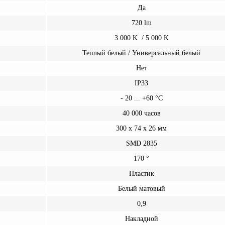
Да
720 lm
3 000
K
/
5 00
0 K
Теплый белый
/
Универсальный белый
Нет
IP33
- 2
0
... +60 °C
40 000 часов
300 x 74 х 26 мм
SMD 2835
170 °
Пластик
Белый матовый
0,9
Накладной