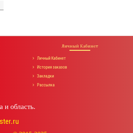
о
Личный Кабинет
Личный Кабинет
История заказов
Закладки
Рассылка
 и область.
ster.ru