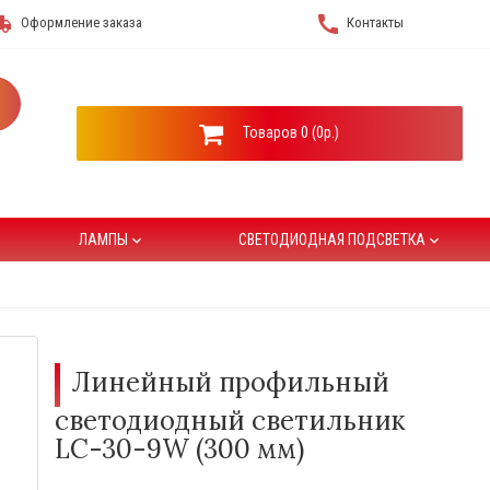
hipping
call
Оформление заказа
Контакты
Товаров 0 (0р.)
ЛАМПЫ
СВЕТОДИОДНАЯ ПОДСВЕТКА
keyboard_arrow_down
keyboard_arrow_down
Линейный профильный
светодиодный светильник
LC-30-9W (300 мм)