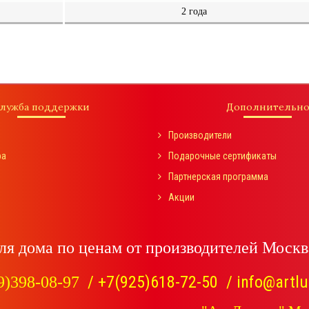
2
года
лужба поддержки
Дополнительн
Производители
ра
Подарочные сертификаты
Партнерская программа
Акции
ля дома по ценам от производителей Москва
/
+7(925)618-72-50
/
info@artlu
9)398-08-97