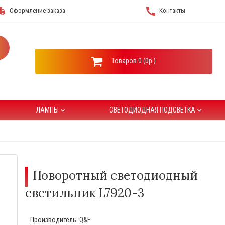
hipping
call
Оформление заказа
Контакты
Товаров 0 (0р.)
ЛАМПЫ
СВЕТОДИОДНАЯ ПОДСВЕТКА
keyboard_arrow_down
keyboard_arrow_down
Поворотный светодиодный
светильник L7920-3
Производитель:
Q&F