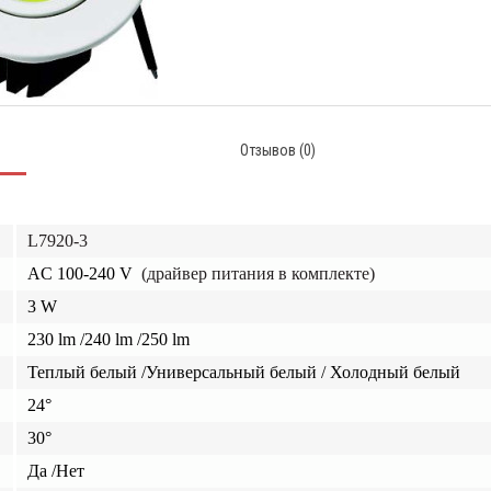
Отзывов (0)
L7920-3
AC 100-240 V
(драйвер питания в комплекте)
3 W
23
0
lm
/
240 lm /250 lm
Теплый белый
/
Универсальный белый
/
Холодный белый
24°
30°
Да
/Нет