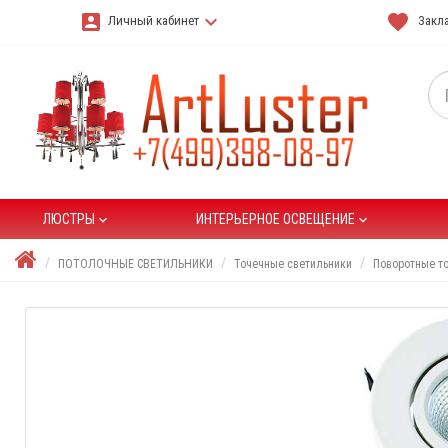
account_box
keyboard_arrow_down
favorite
Личный кабинет
Закла
ЛЮСТРЫ
ИНТЕРЬЕРНОЕ ОСВЕЩЕНИЕ
keyboard_arrow_down
keyboard_arrow_down
ПОТОЛОЧНЫЕ СВЕТИЛЬНИКИ
Точечные светильники
Поворотные т