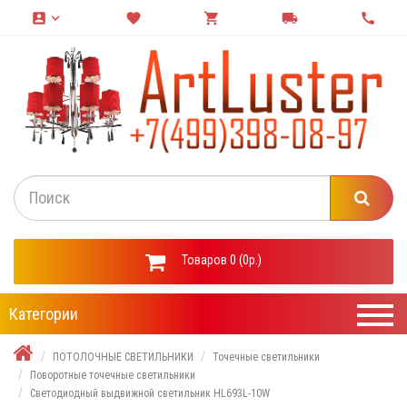
account_box
keyboard_arrow_down
favorite
shopping_cart
local_shipping
call
Товаров 0 (0р.)
Категории
ПОТОЛОЧНЫЕ СВЕТИЛЬНИКИ
Точечные светильники
Поворотные точечные светильники
Светодиодный выдвижной светильник HL693L-10W