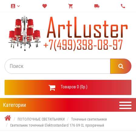
account_box
keyboard_arrow_down
favorite
shopping_cart
local_shipping
call
Товаров 0 (0р.)
Категории
ПОТОЛОЧНЫЕ СВЕТИЛЬНИКИ
Точечные светильники
Светильник точечный Elektrostandard 176 G9 CL прозрачный