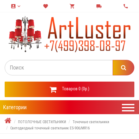
account_box
keyboard_arrow_down
favorite
shopping_cart
local_shipping
call
Товаров 0 (0р.)
Категории
ПОТОЛОЧНЫЕ СВЕТИЛЬНИКИ
Точечные светильники
Светодиодный точечный светильник ES-906/MR16