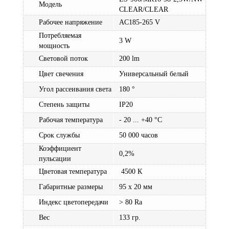
Модель
CLEAR/CLEAR
Рабочее напряжение
AC185-265 V
Потребляемая
3 W
мощность
Световой поток
200 lm
Цвет свечения
Универсальный белый
Угол рассеивания света
180 °
Степень защиты
IP20
Рабочая температура
- 20 ... +40 °C
Срок службы
50 000 часов
Коэффициент
0,2%
пульсации
Цветовая температура
4500 К
Габаритные размеры
95 х 20 мм
Индекс цветопередачи
> 80 Ra
Вес
133 гр.