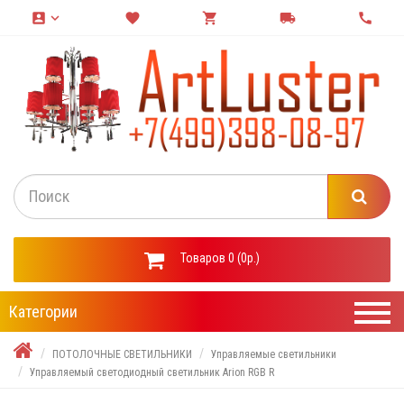
account_box
keyboard_arrow_down
favorite
shopping_cart
local_shipping
call
Товаров 0 (0р.)
Категории
ПОТОЛОЧНЫЕ СВЕТИЛЬНИКИ
Управляемые светильники
Управляемый светодиодный светильник Arion RGB R