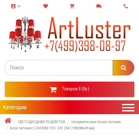
account_box
keyboard_arrow_down
favorite
shopping_cart
local_shipping
call
Товаров 0 (0р.)
Категории
СВЕТОДИОДНАЯ ПОДСВЕТКА
Негерметичные блоки питания
Блок питания LC-N300W-12V/ 24V 25А (198х98х49 мм)