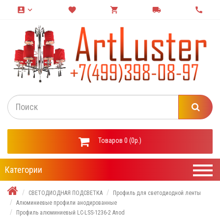
account_box
keyboard_arrow_down
favorite
shopping_cart
local_shipping
call
Товаров 0 (0р.)
Категории
СВЕТОДИОДНАЯ ПОДСВЕТКА
Профиль для светодиодной ленты
Алюминиевые профили анодированные
Профиль алюминиевый LC-LSS-1236-2 Anod