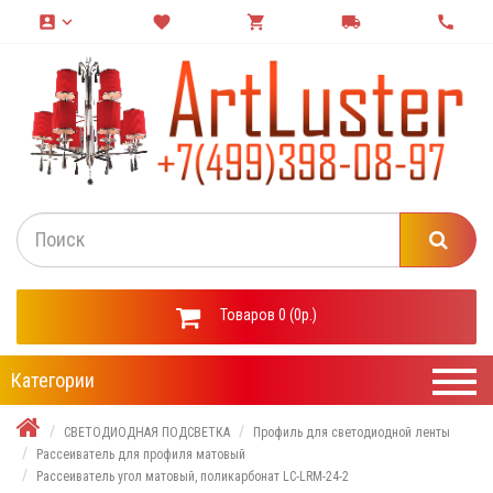
account_box
keyboard_arrow_down
favorite
shopping_cart
local_shipping
call
Товаров 0 (0р.)
Категории
СВЕТОДИОДНАЯ ПОДСВЕТКА
Профиль для светодиодной ленты
Рассеиватель для профиля матовый
Рассеиватель угол матовый, поликарбонат LC-LRM-24-2